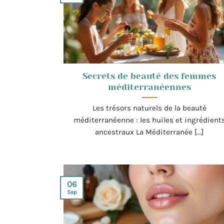
Secrets de beauté des femmes
méditerranéennes
Les trésors naturels de la beauté
méditerranéenne : les huiles et ingrédient
ancestraux La Méditerranée [...]
06
Sep