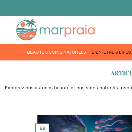
Passer
au
contenu
BEAUTÉ & SOINS NATURELS
BIEN-ÊTRE & LIFE
Explorez nos astuces beauté et nos soins naturels inspir
29