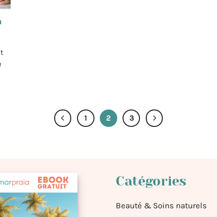
n
t
e
1
2
3
Catégories
Beauté & Soins naturels