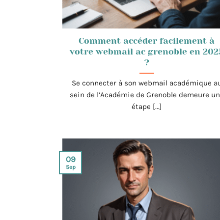
Comment accéder facilement à
votre webmail ac grenoble en 202
?
Se connecter à son webmail académique a
sein de l’Académie de Grenoble demeure u
étape [...]
09
Sep