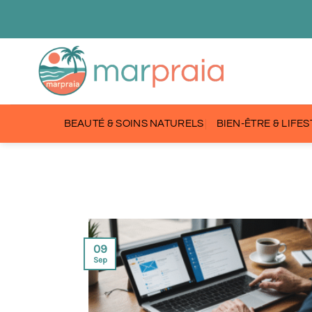
Passer
au
contenu
BEAUTÉ & SOINS NATURELS
BIEN-ÊTRE & LIFE
09
Sep