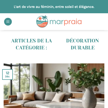
Passer
L’art de vivre au féminin, entre soleil et élégance.
au
contenu
DÉCORATION
DURABLE
12
Déc