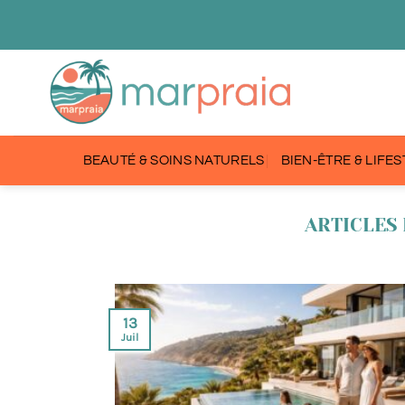
Passer
au
contenu
BEAUTÉ & SOINS NATURELS
BIEN-ÊTRE & LIFE
13
Juil