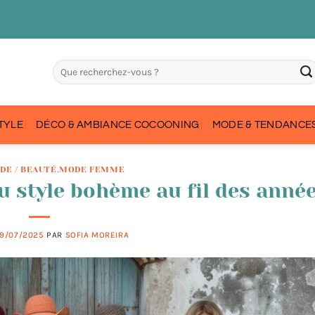
STYLE
DÉCO & AMBIANCE COCOONING
MODE & TENDANCES
DE / BEAUTÉ
,
MODE FEMME
u style bohème au fil des anné
9/07/2025
PAR
SOFIA MOREIRA