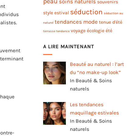
peau
soins naturels
souvenirs
ent
séduction
style estival
ndividus
séduction au
tendances mode
alistes.
tenue d'été
naturel
voyage
écologie
été
terrasse tendance
A LIRE MAINTENANT
mouvement
déterminant
Beauté au naturel : l’art
du “no make-up look”
In Beauté & Soins
naturels
 Chaque
Les tendances
maquillage estivales
In Beauté & Soins
naturels
ontre-