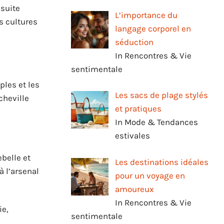
suite
L’importance du
s cultures
langage corporel en
séduction
In Rencontres & Vie
sentimentale
ples et les
Les sacs de plage stylés
cheville
et pratiques
In Mode & Tendances
estivales
belle et
Les destinations idéales
à l’arsenal
pour un voyage en
amoureux
In Rencontres & Vie
ie,
sentimentale