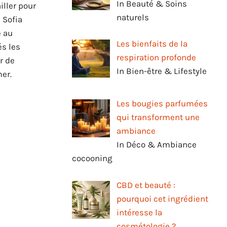
In Beauté & Soins
iller pour
naturels
 Sofia
e au
Les bienfaits de la
és les
respiration profonde
r de
In Bien-être & Lifestyle
er.
Les bougies parfumées
qui transforment une
ambiance
In Déco & Ambiance
cocooning
CBD et beauté :
pourquoi cet ingrédient
intéresse la
cosmétologie ?