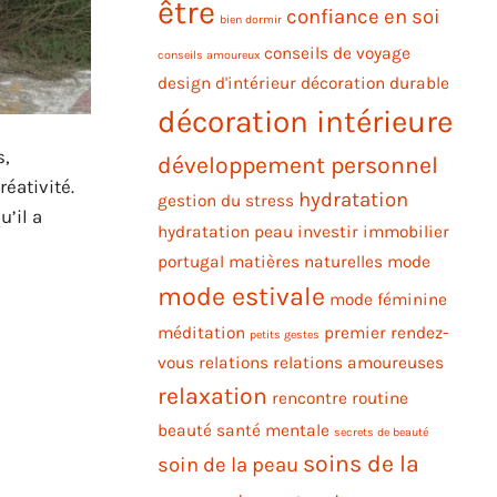
être
confiance en soi
bien dormir
conseils de voyage
conseils amoureux
design d'intérieur
décoration durable
décoration intérieure
s,
développement personnel
réativité.
hydratation
gestion du stress
u’il a
hydratation peau
investir immobilier
portugal
matières naturelles
mode
mode estivale
mode féminine
méditation
premier rendez-
petits gestes
vous
relations
relations amoureuses
relaxation
rencontre
routine
beauté
santé mentale
secrets de beauté
soins de la
soin de la peau