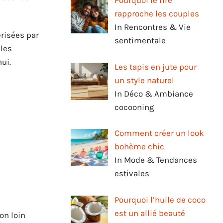
Pourquoi le rire
rapproche les couples
In Rencontres & Vie
risées par
sentimentale
 les
ui.
Les tapis en jute pour
un style naturel
In Déco & Ambiance
cocooning
Comment créer un look
bohème chic
In Mode & Tendances
estivales
Pourquoi l’huile de coco
est un allié beauté
on loin