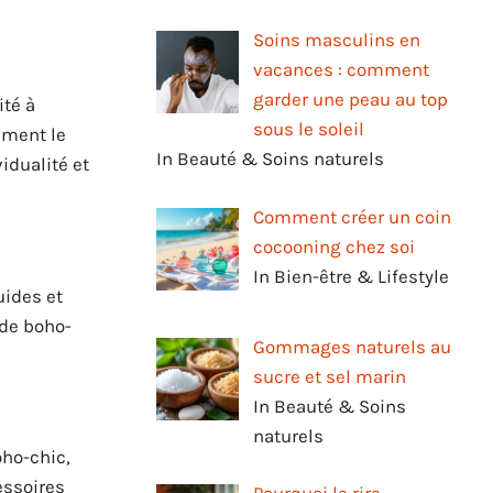
Soins masculins en
vacances : comment
garder une peau au top
ité à
sous le soleil
mment le
In Beauté & Soins naturels
vidualité et
Comment créer un coin
cocooning chez soi
In Bien-être & Lifestyle
uides et
ode boho-
Gommages naturels au
sucre et sel marin
In Beauté & Soins
naturels
oho-chic,
essoires