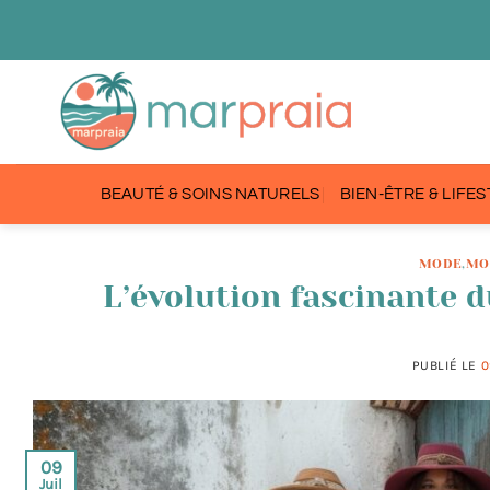
Passer
au
contenu
BEAUTÉ & SOINS NATURELS
BIEN-ÊTRE & LIFE
MODE
,
MO
L’évolution fascinante d
PUBLIÉ LE
0
09
Juil