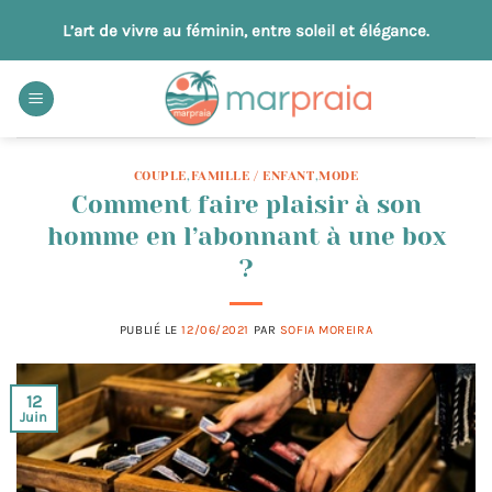
Passer
L’art de vivre au féminin, entre soleil et élégance.
au
contenu
COUPLE
,
FAMILLE / ENFANT
,
MODE
Comment faire plaisir à son
homme en l’abonnant à une box
?
PUBLIÉ LE
12/06/2021
PAR
SOFIA MOREIRA
12
Juin