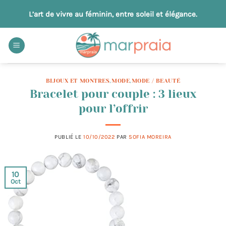
Passer
L’art de vivre au féminin, entre soleil et élégance.
au
contenu
BIJOUX ET MONTRES
,
MODE
,
MODE / BEAUTÉ
Bracelet pour couple : 3 lieux
pour l’offrir
PUBLIÉ LE
10/10/2022
PAR
SOFIA MOREIRA
10
Oct