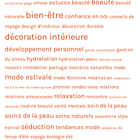
beauté
astuces beauté
amour
beauté
accessoires plage
bien-être
confiance en soi
naturelle
conseils de
voyage
design d'intérieur
décoration durable
décoration intérieure
développement personnel
gestion
gestes romantiques
hydratation
du stress
hydratation peau
intérieur naturel
investir immobilier portugal
matières naturelles
mode
mode estivale
mode féminine
méditation
méditation
premier rendez-vous
relations
face à la mer
no make-up look
relaxation
relations amoureuses
rencontre
romance en
soin de la peau
routine beauté
santé mentale
vacances
soins de la peau
soins naturels
souvenirs
style
séduction
tendances mode
estival
tendances été
tenue d'été
voyage
écologie
été