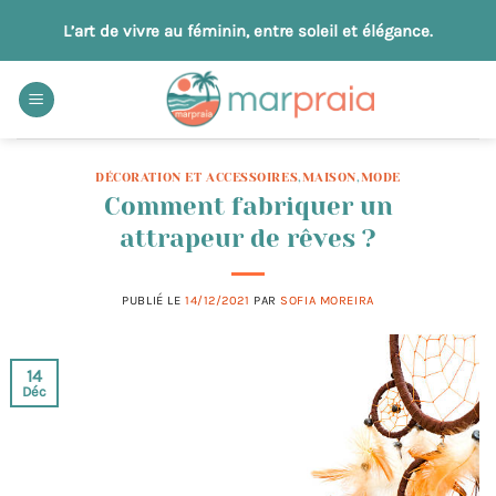
Passer
L’art de vivre au féminin, entre soleil et élégance.
au
contenu
DÉCORATION ET ACCESSOIRES
,
MAISON
,
MODE
Comment fabriquer un
attrapeur de rêves ?
PUBLIÉ LE
14/12/2021
PAR
SOFIA MOREIRA
14
Déc