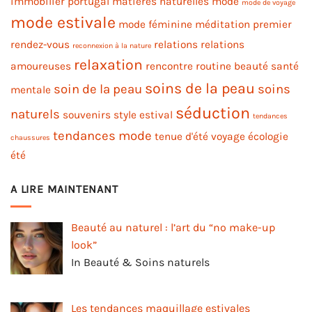
immobilier portugal
matières naturelles
mode
mode de voyage
mode estivale
mode féminine
méditation
premier
rendez-vous
relations
relations
reconnexion à la nature
relaxation
amoureuses
rencontre
routine beauté
santé
soins de la peau
soin de la peau
soins
mentale
séduction
naturels
souvenirs
style estival
tendances
tendances mode
tenue d'été
voyage
écologie
chaussures
été
A LIRE MAINTENANT
Beauté au naturel : l’art du “no make-up
look”
In Beauté & Soins naturels
Les tendances maquillage estivales