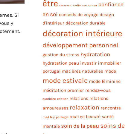
être
confiance
communication en amour
en soi
rnes. Si
conseils de voyage
design
Vous y
d'intérieur
décoration durable
ctement.
décoration intérieure
développement personnel
hydratation
gestion du stress
hydratation peau
investir immobilier
portugal
matières naturelles
mode
mode estivale
mode féminine
méditation
premier rendez-vous
relations
relations
quotidien
relation
relaxation
amoureuses
rencontre
routine beauté
santé
road trip portugal
soins de
soin de la peau
mentale