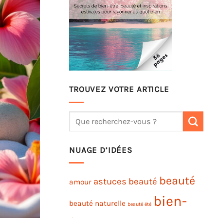
TROUVEZ VOTRE ARTICLE
NUAGE D’IDÉES
beauté
astuces beauté
amour
bien-
beauté naturelle
beauté été