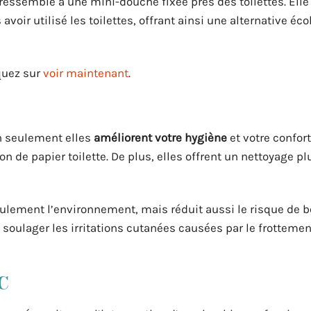
i ressemble à une mini-douche fixée près des toilettes. Elle
avoir utilisé les toilettes, offrant ainsi une alternative éc
iquez sur
voir maintenant
.
 seulement elles
améliorent votre hygiène
et votre confor
 de papier toilette. De plus, elles offrent un nettoyage p
seulement l’environnement, mais réduit aussi le risque de 
 soulager les irritations cutanées causées par le frotteme
C