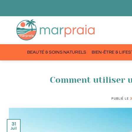
Passer
au
contenu
BEAUTÉ & SOINS NATURELS
BIEN-ÊTRE & LIFE
Comment utiliser u
PUBLIÉ LE
3
31
Juil