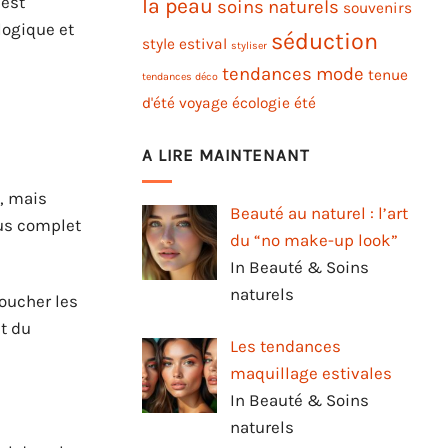
 est
la peau
soins naturels
souvenirs
ologique et
séduction
style estival
styliser
tendances mode
tenue
tendances déco
d'été
voyage
écologie
été
A LIRE MAINTENANT
t, mais
Beauté au naturel : l’art
lus complet
du “no make-up look”
In Beauté & Soins
naturels
boucher les
nt du
Les tendances
maquillage estivales
In Beauté & Soins
naturels