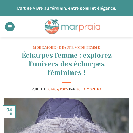
Passer
L’art de vivre au féminin, entre soleil et élégance.
au
contenu
MODE
,
MODE / BEAUTÉ
,
MODE FEMME
Écharpes femme : explorez
l’univers des écharpes
féminines !
PUBLIÉ LE
04/07/2025
PAR
SOFIA MOREIRA
04
Juil