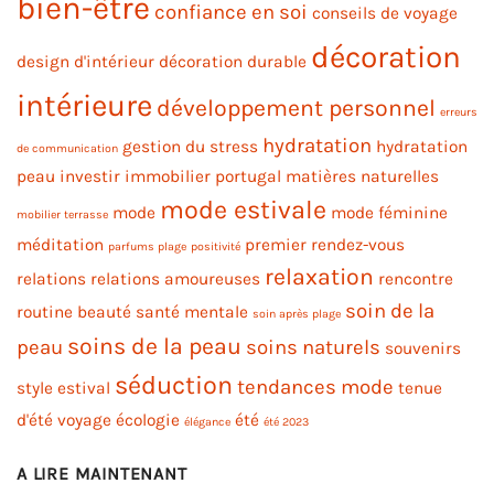
bien-être
confiance en soi
conseils de voyage
décoration
design d'intérieur
décoration durable
intérieure
développement personnel
erreurs
hydratation
gestion du stress
hydratation
de communication
peau
investir immobilier portugal
matières naturelles
mode estivale
mode
mode féminine
mobilier terrasse
méditation
premier rendez-vous
parfums plage
positivité
relaxation
relations
relations amoureuses
rencontre
soin de la
routine beauté
santé mentale
soin après plage
soins de la peau
peau
soins naturels
souvenirs
séduction
tendances mode
style estival
tenue
d'été
voyage
écologie
été
élégance
été 2023
A LIRE MAINTENANT