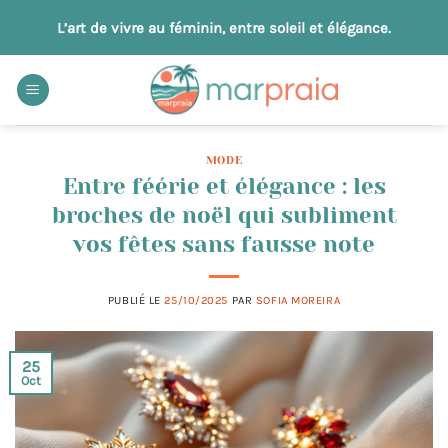
Passer
L’art de vivre au féminin, entre soleil et élégance.
au
contenu
MODE
Entre féérie et élégance : les
broches de noël qui subliment
vos fêtes sans fausse note
PUBLIÉ LE
25/10/2025
PAR
SOFIA MOREIRA
25
Oct