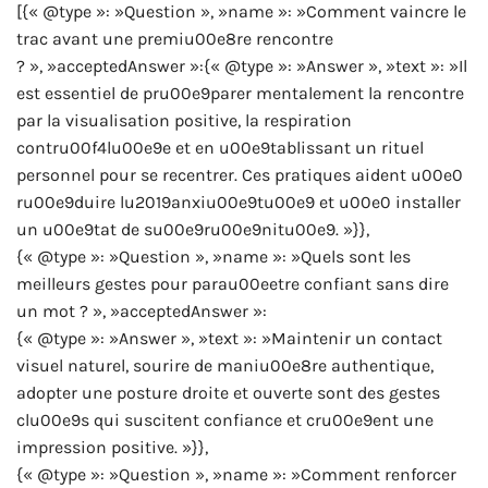
[{« @type »: »Question », »name »: »Comment vaincre le
trac avant une premiu00e8re rencontre
? », »acceptedAnswer »:{« @type »: »Answer », »text »: »Il
est essentiel de pru00e9parer mentalement la rencontre
par la visualisation positive, la respiration
contru00f4lu00e9e et en u00e9tablissant un rituel
personnel pour se recentrer. Ces pratiques aident u00e0
ru00e9duire lu2019anxiu00e9tu00e9 et u00e0 installer
un u00e9tat de su00e9ru00e9nitu00e9. »}},
{« @type »: »Question », »name »: »Quels sont les
meilleurs gestes pour parau00eetre confiant sans dire
un mot ? », »acceptedAnswer »:
{« @type »: »Answer », »text »: »Maintenir un contact
visuel naturel, sourire de maniu00e8re authentique,
adopter une posture droite et ouverte sont des gestes
clu00e9s qui suscitent confiance et cru00e9ent une
impression positive. »}},
{« @type »: »Question », »name »: »Comment renforcer