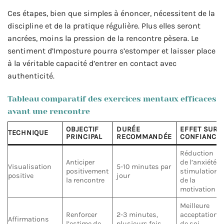
Ces étapes, bien que simples à énoncer, nécessitent de la
discipline et de la pratique régulière. Plus elles seront
ancrées, moins la pression de la rencontre pèsera. Le
sentiment d’Imposture pourra s’estomper et laisser place
à la véritable capacité d’entrer en contact avec
authenticité.
Tableau comparatif des exercices mentaux efficaces
avant une rencontre
OBJECTIF
DURÉE
EFFET SUR
TECHNIQUE
PRINCIPAL
RECOMMANDÉE
CONFIANCE
Réduction
Anticiper
de l’anxiété,
Visualisation
5-10 minutes par
positivement
stimulation
positive
jour
la rencontre
de la
motivation
Meilleure
Renforcer
2-3 minutes,
acceptation
Affirmations
l’estime de
plusieurs fois
de soi,