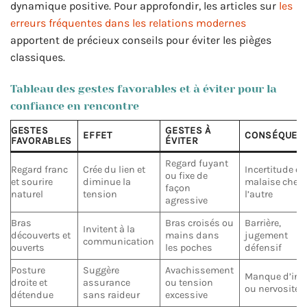
dynamique positive. Pour approfondir, les articles sur
les
erreurs fréquentes dans les relations modernes
apportent de précieux conseils pour éviter les pièges
classiques.
Tableau des gestes favorables et à éviter pour la
confiance en rencontre
GESTES
GESTES À
EFFET
CONSÉQUEN
FAVORABLES
ÉVITER
Regard fuyant
Regard franc
Crée du lien et
Incertitude o
ou fixe de
et sourire
diminue la
malaise chez
façon
naturel
tension
l’autre
agressive
Bras
Bras croisés ou
Barrière,
Invitent à la
découverts et
mains dans
jugement
communication
ouverts
les poches
défensif
Posture
Suggère
Avachissement
Manque d’inté
droite et
assurance
ou tension
ou nervosité
détendue
sans raideur
excessive