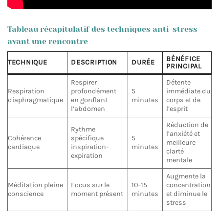
Tableau récapitulatif des techniques anti-stress
avant une rencontre
BÉNÉFICE
TECHNIQUE
DESCRIPTION
DURÉE
PRINCIPAL
Respirer
Détente
Respiration
profondément
5
immédiate du
diaphragmatique
en gonflant
minutes
corps et de
l’abdomen
l’esprit
Réduction de
Rythme
l’anxiété et
Cohérence
spécifique
5
meilleure
cardiaque
inspiration-
minutes
clarté
expiration
mentale
Augmente la
Méditation pleine
Focus sur le
10-15
concentration
conscience
moment présent
minutes
et diminue le
stress