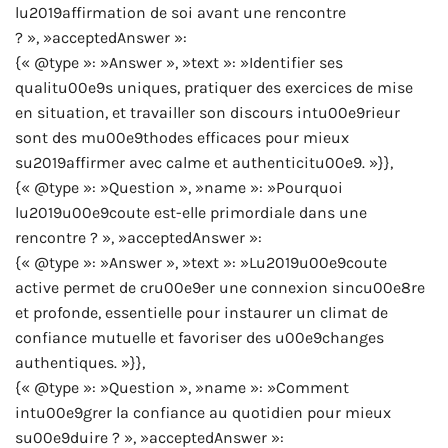
lu2019affirmation de soi avant une rencontre
? », »acceptedAnswer »:
{« @type »: »Answer », »text »: »Identifier ses
qualitu00e9s uniques, pratiquer des exercices de mise
en situation, et travailler son discours intu00e9rieur
sont des mu00e9thodes efficaces pour mieux
su2019affirmer avec calme et authenticitu00e9. »}},
{« @type »: »Question », »name »: »Pourquoi
lu2019u00e9coute est-elle primordiale dans une
rencontre ? », »acceptedAnswer »:
{« @type »: »Answer », »text »: »Lu2019u00e9coute
active permet de cru00e9er une connexion sincu00e8re
et profonde, essentielle pour instaurer un climat de
confiance mutuelle et favoriser des u00e9changes
authentiques. »}},
{« @type »: »Question », »name »: »Comment
intu00e9grer la confiance au quotidien pour mieux
su00e9duire ? », »acceptedAnswer »: