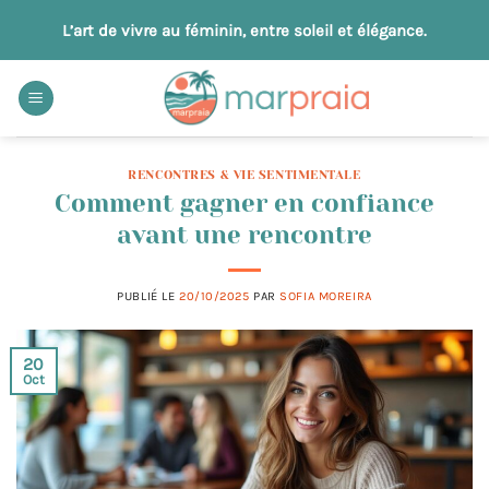
Passer
L’art de vivre au féminin, entre soleil et élégance.
au
contenu
RENCONTRES & VIE SENTIMENTALE
Comment gagner en confiance
avant une rencontre
PUBLIÉ LE
20/10/2025
PAR
SOFIA MOREIRA
20
Oct