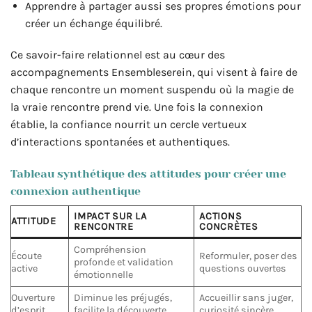
Apprendre à partager aussi ses propres émotions pour
créer un échange équilibré.
Ce savoir-faire relationnel est au cœur des
accompagnements Ensembleserein, qui visent à faire de
chaque rencontre un moment suspendu où la magie de
la vraie rencontre prend vie. Une fois la connexion
établie, la confiance nourrit un cercle vertueux
d’interactions spontanées et authentiques.
Tableau synthétique des attitudes pour créer une
connexion authentique
IMPACT SUR LA
ACTIONS
ATTITUDE
RENCONTRE
CONCRÈTES
Compréhension
Écoute
Reformuler, poser des
profonde et validation
active
questions ouvertes
émotionnelle
Ouverture
Diminue les préjugés,
Accueillir sans juger,
d’esprit
facilite la découverte
curiosité sincère