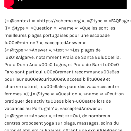
{« @context »: »https://schema.org », »@type »: »FAQPage 
[{« @type »: »Question », »name »: »Quelles sont les
meilleures plages portugaises pour une escapade
fu00e9minine ? », »acceptedAnswer »:
{« @type »: »Answer », »text »: »Les plages de
lu2019Algarve, notamment Praia de Santa Eulu00e1lia,
Praia Dona Ana u00e0 Lagos, et Praia do Barril u00e0
Faro sont particuliu00e8rement recommandu00e9es
pour leur su00e9curitu00e9, accessibilitu00e9 et
charme naturel, idu00e9ales pour des vacances entre
femmes. »}},{« @type »: »Question », »name »: »Peut-on
pratiquer des activitu00e9s bien-u00eatre lors de
vacances au Portugal ? », »acceptedAnswer »:
{« @type »: »Answer », »text »: »Oui, de nombreux
centres proposent yoga sur plage, massages, soins du
corps et ateliers culinaires, offrant une expu00e9rience