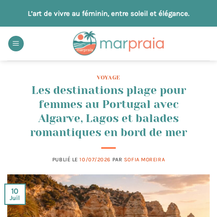
Passer
L’art de vivre au féminin, entre soleil et élégance.
au
contenu
VOYAGE
Les destinations plage pour
femmes au Portugal avec
Algarve, Lagos et balades
romantiques en bord de mer
PUBLIÉ LE
10/07/2026
PAR
SOFIA MOREIRA
10
Juil