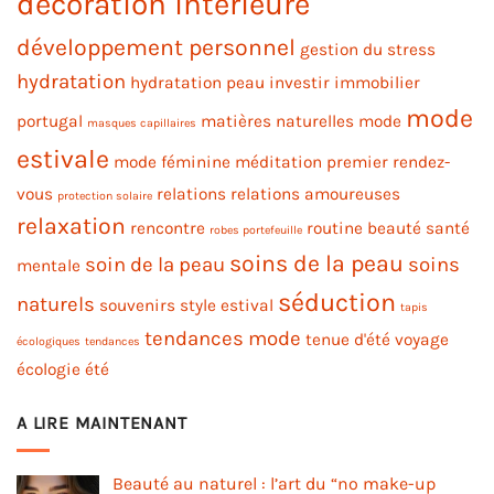
décoration intérieure
développement personnel
gestion du stress
hydratation
hydratation peau
investir immobilier
mode
portugal
matières naturelles
mode
masques capillaires
estivale
mode féminine
méditation
premier rendez-
vous
relations
relations amoureuses
protection solaire
relaxation
rencontre
routine beauté
santé
robes portefeuille
soins de la peau
soin de la peau
soins
mentale
séduction
naturels
souvenirs
style estival
tapis
tendances mode
tenue d'été
voyage
écologiques
tendances
écologie
été
A LIRE MAINTENANT
Beauté au naturel : l’art du “no make-up