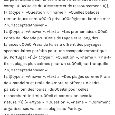
complu00e8te de du00e9tente et de ressourcement. »}},
{« @type »: »Question », »name »: »Quelles balades
romantiques sont u00e0 privilu00e9gier au bord de mer
? », »acceptedAnswer »:
{« @type »: »Answer », »text »: »Les promenades u00e0
Ponta da Piedade pru00e8s de Lagos et le long des
falaises u00e0 Praia da Falesia offrent des paysages
spectaculaires parfaits pour une escapade romantique
au Portugal. »}},{« @type »: »Question », »name »: »Y a-t-
il des plages plus calmes pour un su00e9jour tranquille
? », »acceptedAnswer »:
{« @type »: »Answer », »text »: »Des plages comme Praia
de Albandeira et Praia do Amoreira offrent un cadre
paisible loin des foules, idu00e9al pour celles
recherchant intimitu00e9 et connexion avec la
nature. »}},{« @type »: »Question », »name »: »Comment
organiser ses vacances plages au Portugal
? », »acceptedAnswer »: