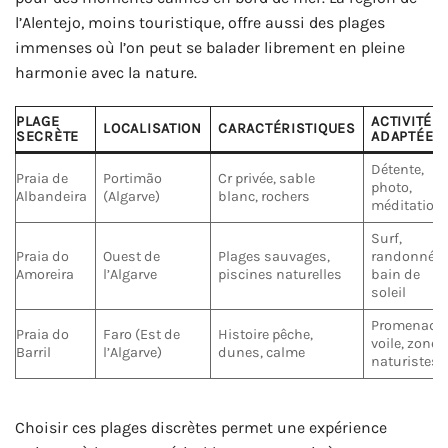
l’Alentejo, moins touristique, offre aussi des plages
immenses où l’on peut se balader librement en pleine
harmonie avec la nature.
PLAGE
ACTIVITÉS
LOCALISATION
CARACTÉRISTIQUES
SECRÈTE
ADAPTÉES
Détente,
Praia de
Portimão
Cr privée, sable
photo,
Albandeira
(Algarve)
blanc, rochers
méditation
Surf,
Praia do
Ouest de
Plages sauvages,
randonnée,
Amoreira
l’Algarve
piscines naturelles
bain de
soleil
Promenade
Praia do
Faro (Est de
Histoire pêche,
voile, zones
Barril
l’Algarve)
dunes, calme
naturistes
Choisir ces plages discrètes permet une expérience