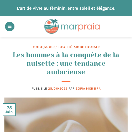
Passer
L’art de vivre au féminin, entre soleil et élégance.
au
contenu
MODE
,
MODE / BEAUTÉ
,
MODE HOMME
Les hommes à la conquête de la
nuisette : une tendance
audacieuse
PUBLIÉ LE
25/06/2025
PAR
SOFIA MOREIRA
25
Juin