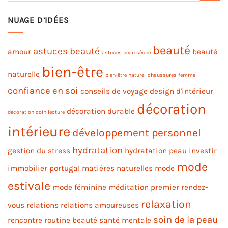
NUAGE D’IDÉES
beauté
astuces beauté
amour
beauté
astuces peau sèche
bien-être
naturelle
bien-être naturel
chaussures femme
confiance en soi
conseils de voyage
design d'intérieur
décoration
décoration durable
décoration coin lecture
intérieure
développement personnel
hydratation
gestion du stress
hydratation peau
investir
mode
immobilier portugal
matières naturelles
mode
estivale
mode féminine
méditation
premier rendez-
relaxation
vous
relations
relations amoureuses
soin de la peau
rencontre
routine beauté
santé mentale