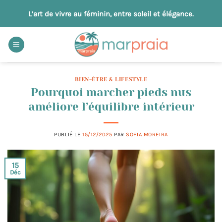
Passer
L’art de vivre au féminin, entre soleil et élégance.
au
contenu
BIEN-ÊTRE & LIFESTYLE
Pourquoi marcher pieds nus
améliore l’équilibre intérieur
PUBLIÉ LE
15/12/2025
PAR
SOFIA MOREIRA
15
Déc