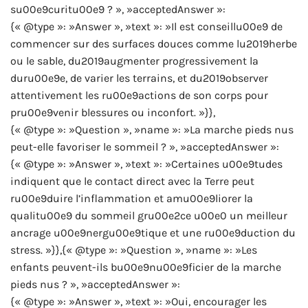
su00e9curitu00e9 ? », »acceptedAnswer »:
{« @type »: »Answer », »text »: »Il est conseillu00e9 de
commencer sur des surfaces douces comme lu2019herbe
ou le sable, du2019augmenter progressivement la
duru00e9e, de varier les terrains, et du2019observer
attentivement les ru00e9actions de son corps pour
pru00e9venir blessures ou inconfort. »}},
{« @type »: »Question », »name »: »La marche pieds nus
peut-elle favoriser le sommeil ? », »acceptedAnswer »:
{« @type »: »Answer », »text »: »Certaines u00e9tudes
indiquent que le contact direct avec la Terre peut
ru00e9duire l’inflammation et amu00e9liorer la
qualitu00e9 du sommeil gru00e2ce u00e0 un meilleur
ancrage u00e9nergu00e9tique et une ru00e9duction du
stress. »}},{« @type »: »Question », »name »: »Les
enfants peuvent-ils bu00e9nu00e9ficier de la marche
pieds nus ? », »acceptedAnswer »:
{« @type »: »Answer », »text »: »Oui, encourager les