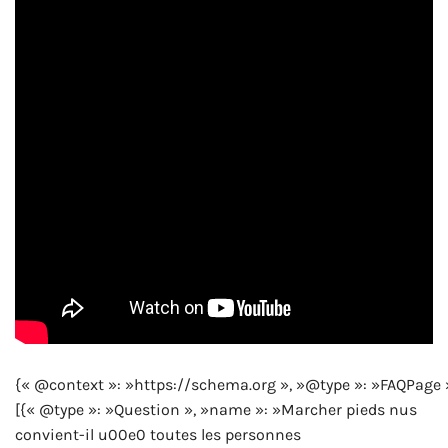
{« @context »: »https://schema.org », »@type »: »FAQPage 
[{« @type »: »Question », »name »: »Marcher pieds nus
convient-il u00e0 toutes les personnes