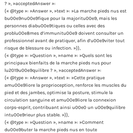
? », »acceptedAnswer »:
{« @type »: »Answer », »text »: »La marche pieds nus est
bu00e9nu00e9fique pour la majoritu00e9, mais les
personnes diabu00e9tiques ou celles avec des
problu00e8mes d’immunitu00e9 doivent consulter un
professionnel avant de pratiquer, afin d’u00e9viter tout
risque de blessure ou infection. »}},
{« @type »: »Question », »name »: »Quels sont les
principaux bienfaits de la marche pieds nus pour
lu2019u00e9quilibre ? », »acceptedAnswer »:
{« @type »: »Answer », »text »: »Cette pratique
amu00e9liore la proprioception, renforce les muscles du
pied et des jambes, optimise la posture, stimule la
circulation sanguine et amu00e9liore la connexion
corps-esprit, contribuant ainsi u00e0 un u00e9quilibre
intu00e9rieur plus stable. »}},
{« @type »: »Question », »name »: »Comment
du00e9buter la marche pieds nus en toute