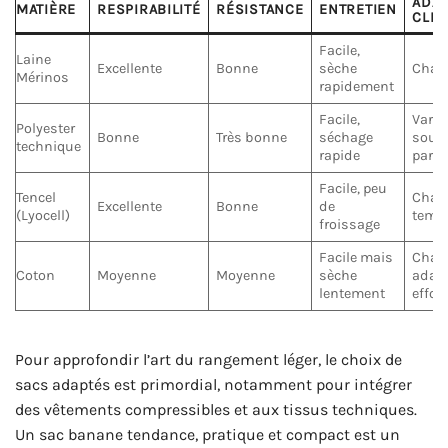
ADAP
MATIÈRE
RESPIRABILITÉ
RÉSISTANCE
ENTRETIEN
CLIM
Facile,
Laine
Excellente
Bonne
sèche
Chaud
Mérinos
rapidement
Facile,
Varia
Polyester
Bonne
Très bonne
séchage
souve
technique
rapide
par 
Facile, peu
Tencel
Chau
Excellente
Bonne
de
(Lyocell)
temp
froissage
Facile mais
Chau
Coton
Moyenne
Moyenne
sèche
adap
lentement
effor
Pour approfondir l’art du rangement léger, le choix de
sacs adaptés est primordial, notamment pour intégrer
des vêtements compressibles et aux tissus techniques.
Un sac banane tendance, pratique et compact est un