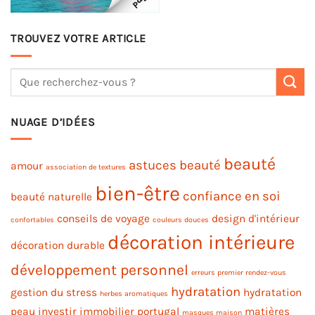
TROUVEZ VOTRE ARTICLE
NUAGE D’IDÉES
beauté
astuces beauté
amour
association de textures
bien-être
confiance en soi
beauté naturelle
conseils de voyage
design d'intérieur
confortables
couleurs douces
décoration intérieure
décoration durable
développement personnel
erreurs premier rendez-vous
hydratation
gestion du stress
hydratation
herbes aromatiques
peau
investir immobilier portugal
matières
masques maison