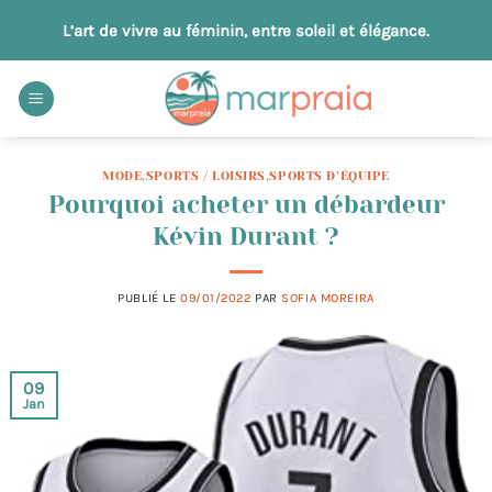
Passer
L’art de vivre au féminin, entre soleil et élégance.
au
contenu
MODE
,
SPORTS / LOISIRS
,
SPORTS D’ÉQUIPE
Pourquoi acheter un débardeur
Kévin Durant ?
PUBLIÉ LE
09/01/2022
PAR
SOFIA MOREIRA
09
Jan