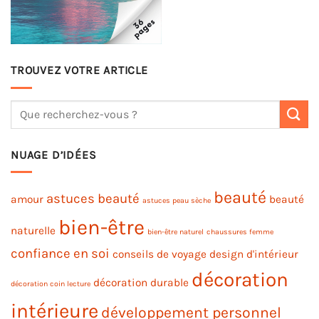
TROUVEZ VOTRE ARTICLE
NUAGE D’IDÉES
beauté
astuces beauté
amour
beauté
astuces peau sèche
bien-être
naturelle
bien-être naturel
chaussures femme
confiance en soi
conseils de voyage
design d'intérieur
décoration
décoration durable
décoration coin lecture
intérieure
développement personnel