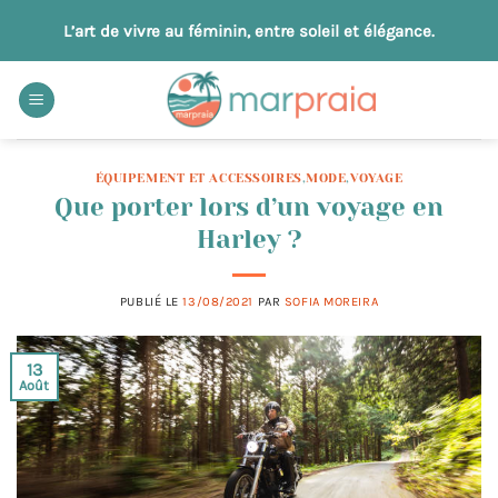
Passer
L’art de vivre au féminin, entre soleil et élégance.
au
contenu
ÉQUIPEMENT ET ACCESSOIRES
,
MODE
,
VOYAGE
Que porter lors d’un voyage en
Harley ?
PUBLIÉ LE
13/08/2021
PAR
SOFIA MOREIRA
13
Août