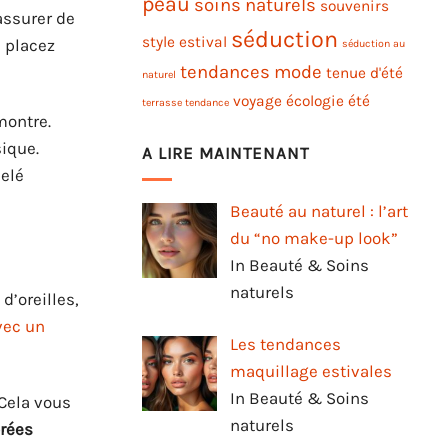
peau
soins naturels
souvenirs
assurer de
séduction
style estival
e placez
séduction au
tendances mode
tenue d'été
naturel
voyage
écologie
été
terrasse tendance
montre.
ique.
A LIRE MAINTENANT
pelé
Beauté au naturel : l’art
du “no make-up look”
In Beauté & Soins
naturels
d’oreilles,
vec un
Les tendances
maquillage estivales
In Beauté & Soins
 Cela vous
naturels
orées