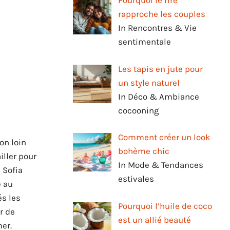
Pourquoi le rire
rapproche les couples
In Rencontres & Vie
sentimentale
Les tapis en jute pour
un style naturel
In Déco & Ambiance
cocooning
Comment créer un look
on loin
bohème chic
iller pour
In Mode & Tendances
 Sofia
estivales
e au
és les
Pourquoi l’huile de coco
r de
est un allié beauté
er.