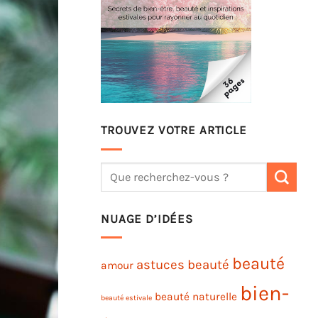
TROUVEZ VOTRE ARTICLE
NUAGE D’IDÉES
beauté
astuces beauté
amour
bien-
beauté naturelle
beauté estivale