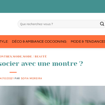
STYLE
DÉCO & AMBIANCE COCOONING
MODE & TENDANCES
MONTRES
,
MODE
,
MODE / BEAUTÉ
socier avec une montre ?
14/10/2021
PAR
SOFIA MOREIRA