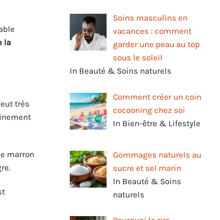
Soins masculins en
able
vacances : comment
 la
garder une peau au top
sous le soleil
In Beauté & Soins naturels
Comment créer un coin
eut très
cocooning chez soi
ainement
In Bien-être & Lifestyle
ume marron
Gommages naturels au
re.
sucre et sel marin
In Beauté & Soins
st
naturels