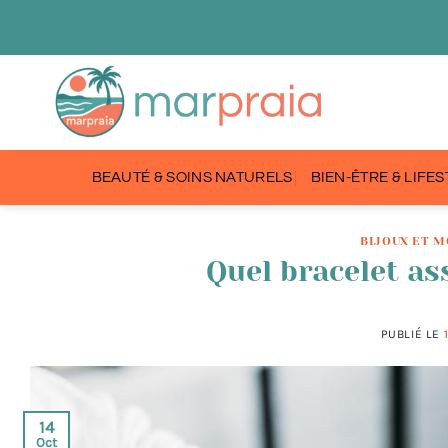
Passer
au
contenu
BEAUTÉ & SOINS NATURELS
BIEN-ÊTRE & LIFE
BIJOUX ET 
Quel bracelet as
PUBLIÉ LE
14
Oct