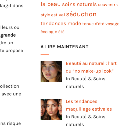
la peau
soins naturels
souvenirs
élargit dans
séduction
style estival
tendances mode
tenue d'été
voyage
illeurs ou
écologie
été
e
grande
ndre un
A LIRE MAINTENANT
ite propose
Beauté au naturel : l’art
du “no make-up look”
In Beauté & Soins
ollection
naturels
s avec une
Les tendances
maquillage estivales
In Beauté & Soins
ans risque
naturels