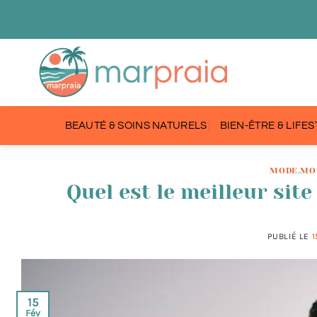
Passer
au
contenu
BEAUTÉ & SOINS NATURELS
BIEN-ÊTRE & LIFE
MODE
,
MO
Quel est le meilleur sit
PUBLIÉ LE
1
15
Fév