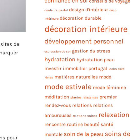
confiance en soi
conseils de voyage
design d'intérieur
couleurs pastel
déco
décoration durable
intérieure
décoration intérieure
développement personnel
 sites de
gestion du stress
émarquer
expression de soi
hydratation
hydratation peau
investir immobilier portugal
looks d'été
matières naturelles
mode
lèvres
mode estivale
mode féminine
méditation
premier
plantes relaxantes
rendez-vous
relations
relations
relaxation
amoureuses
relations saines
rencontre
routine beauté
santé
soins de
soin de la peau
mentale
ons pour