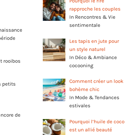
Pourquoi le rire
rapproche les couples
In Rencontres & Vie
sentimentale
naissance
période
Les tapis en jute pour
un style naturel
In Déco & Ambiance
et rooibos
cocooning
Comment créer un look
 petits
bohème chic
In Mode & Tendances
estivales
encore de
Pourquoi l’huile de coco
est un allié beauté