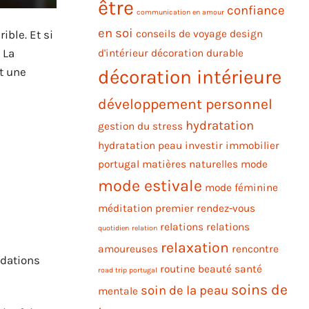
être
confiance
communication en amour
en soi
ble. Et si
conseils de voyage
design
 La
d'intérieur
décoration durable
t une
décoration intérieure
développement personnel
hydratation
gestion du stress
hydratation peau
investir immobilier
portugal
matières naturelles
mode
mode estivale
mode féminine
méditation
premier rendez-vous
relations
relations
quotidien
relation
relaxation
amoureuses
rencontre
ndations
routine beauté
santé
road trip portugal
soins de
soin de la peau
mentale