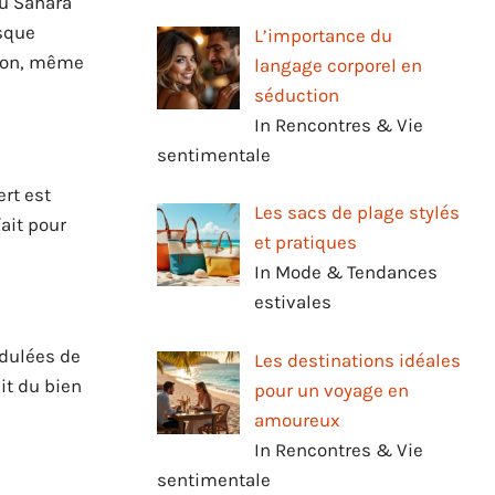
du Sahara
esque
L’importance du
tion, même
langage corporel en
séduction
In Rencontres & Vie
sentimentale
rt est
Les sacs de plage stylés
fait pour
et pratiques
In Mode & Tendances
estivales
idulées de
Les destinations idéales
it du bien
pour un voyage en
amoureux
In Rencontres & Vie
sentimentale