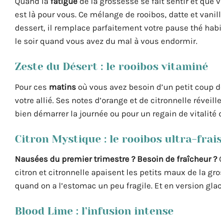
Quand la
fatigue
de la grossesse se fait sentir et qu
est là pour vous. Ce mélange de rooibos, datte et van
dessert, il remplace parfaitement votre pause thé ha
le soir quand vous avez du mal à vous endormir.
Zeste du Désert : le rooibos vitaminé
Pour ces
matins
où vous avez besoin d’un petit coup de
votre allié. Ses notes d’orange et de citronnelle réveil
bien démarrer la journée ou pour un regain de vitalité d
Citron Mystique : le rooibos ultra-frai
Nausées du premier trimestre ? Besoin de fraîcheur ?
citron et citronnelle apaisent les petits maux de la gro
quand on a l’estomac un peu fragile. Et en version glacé
Blood Lime : l’infusion intense