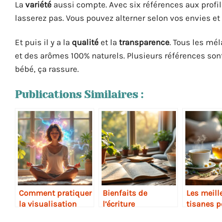
La
variété
aussi compte. Avec six références aux profils
lasserez pas. Vous pouvez alterner selon vos envies et
Et puis il y a la
qualité
et la
transparence
. Tous les mé
et des arômes 100% naturels. Plusieurs références sont
bébé, ça rassure.
Publications Similaires :
Comment pratiquer
Bienfaits de
Les meill
la visualisation
l’écriture
tisanes p
positive
thérapeutique
relaxer