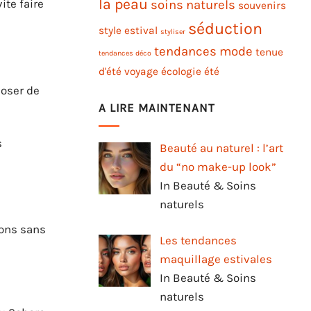
la peau
ite faire
soins naturels
souvenirs
séduction
style estival
styliser
tendances mode
tenue
tendances déco
d'été
voyage
écologie
été
poser de
A LIRE MAINTENANT
s
Beauté au naturel : l’art
du “no make-up look”
In Beauté & Soins
naturels
sons sans
Les tendances
maquillage estivales
In Beauté & Soins
naturels