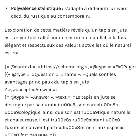
Polyvalence stylistique
: s’adapte à différents univers
déco, du rustique au contemporain.
L’exploration de cette matière révèle qu’un tapis en jute
est un véritable allié pour créer un nid douillet, à la fois
élégant et respectueux des valeurs actuelles où le naturel
est roi.
{« @context »: »https://schema.org », »@type »: »FAQPage 
[{« @type »: »Question », »name »: »Quels sont les
avantages principaux du tapis en jute
? », »acceptedAnswer »:
{« @type »: »Answer », »text »: »Le tapis en jute se
distingue par sa durabilitu00e9, son caractu00e8re
u00e9cologique, ainsi que son esthu00e9tique naturelle
et chaleureuse. Il est tru00e8s ru00e9sistant u00e0
l’usure et convient particuliu00e8rement aux espaces
u00e0 fort passage. »}},