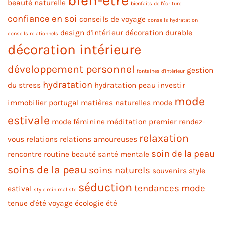
bien-être
beauté naturelle
bienfaits de l'écriture
confiance en soi
conseils de voyage
conseils hydratation
design d'intérieur
décoration durable
conseils relationnels
décoration intérieure
développement personnel
gestion
fontaines d'intérieur
hydratation
du stress
hydratation peau
investir
mode
immobilier portugal
matières naturelles
mode
estivale
mode féminine
méditation
premier rendez-
relaxation
vous
relations
relations amoureuses
soin de la peau
rencontre
routine beauté
santé mentale
soins de la peau
soins naturels
souvenirs
style
séduction
tendances mode
estival
style minimaliste
tenue d'été
voyage
écologie
été