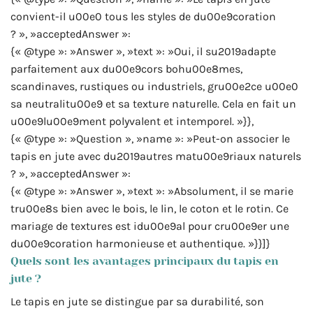
convient-il u00e0 tous les styles de du00e9coration
? », »acceptedAnswer »:
{« @type »: »Answer », »text »: »Oui, il su2019adapte
parfaitement aux du00e9cors bohu00e8mes,
scandinaves, rustiques ou industriels, gru00e2ce u00e0
sa neutralitu00e9 et sa texture naturelle. Cela en fait un
u00e9lu00e9ment polyvalent et intemporel. »}},
{« @type »: »Question », »name »: »Peut-on associer le
tapis en jute avec du2019autres matu00e9riaux naturels
? », »acceptedAnswer »:
{« @type »: »Answer », »text »: »Absolument, il se marie
tru00e8s bien avec le bois, le lin, le coton et le rotin. Ce
mariage de textures est idu00e9al pour cru00e9er une
du00e9coration harmonieuse et authentique. »}}]}
Quels sont les avantages principaux du tapis en
jute ?
Le tapis en jute se distingue par sa durabilité, son