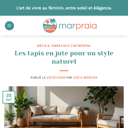
Passer
L’art de vivre au féminin, entre soleil et élégance.
au
contenu
DÉCO & AMBIANCE COCOONING
Les tapis en jute pour un style
naturel
PUBLIÉ LE
25/07/2026
PAR
SOFIA MOREIRA
25
Juil