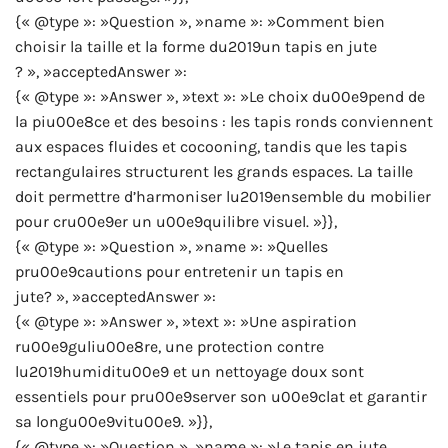
{« @type »: »Question », »name »: »Comment bien
choisir la taille et la forme du2019un tapis en jute
? », »acceptedAnswer »:
{« @type »: »Answer », »text »: »Le choix du00e9pend de
la piu00e8ce et des besoins : les tapis ronds conviennent
aux espaces fluides et cocooning, tandis que les tapis
rectangulaires structurent les grands espaces. La taille
doit permettre d’harmoniser lu2019ensemble du mobilier
pour cru00e9er un u00e9quilibre visuel. »}},
{« @type »: »Question », »name »: »Quelles
pru00e9cautions pour entretenir un tapis en
jute? », »acceptedAnswer »:
{« @type »: »Answer », »text »: »Une aspiration
ru00e9guliu00e8re, une protection contre
lu2019humiditu00e9 et un nettoyage doux sont
essentiels pour pru00e9server son u00e9clat et garantir
sa longu00e9vitu00e9. »}},
{« @type »: »Question », »name »: »Le tapis en jute