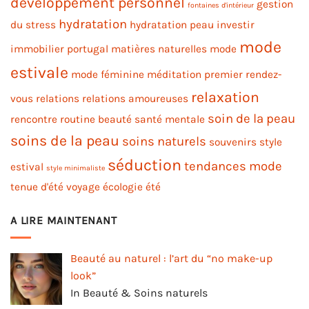
développement personnel
gestion
fontaines d'intérieur
hydratation
du stress
hydratation peau
investir
mode
immobilier portugal
matières naturelles
mode
estivale
mode féminine
méditation
premier rendez-
relaxation
vous
relations
relations amoureuses
soin de la peau
rencontre
routine beauté
santé mentale
soins de la peau
soins naturels
souvenirs
style
séduction
tendances mode
estival
style minimaliste
tenue d'été
voyage
écologie
été
A LIRE MAINTENANT
Beauté au naturel : l’art du “no make-up
look”
In Beauté & Soins naturels