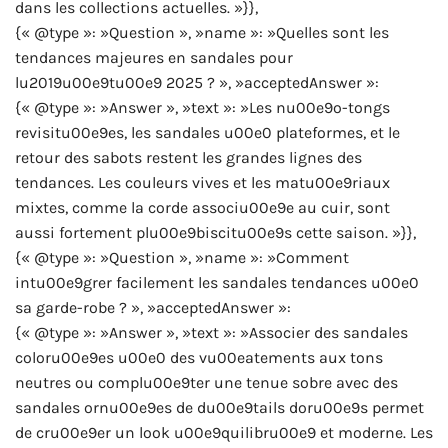
dans les collections actuelles. »}},
{« @type »: »Question », »name »: »Quelles sont les
tendances majeures en sandales pour
lu2019u00e9tu00e9 2025 ? », »acceptedAnswer »:
{« @type »: »Answer », »text »: »Les nu00e9o-tongs
revisitu00e9es, les sandales u00e0 plateformes, et le
retour des sabots restent les grandes lignes des
tendances. Les couleurs vives et les matu00e9riaux
mixtes, comme la corde associu00e9e au cuir, sont
aussi fortement plu00e9biscitu00e9s cette saison. »}},
{« @type »: »Question », »name »: »Comment
intu00e9grer facilement les sandales tendances u00e0
sa garde-robe ? », »acceptedAnswer »:
{« @type »: »Answer », »text »: »Associer des sandales
coloru00e9es u00e0 des vu00eatements aux tons
neutres ou complu00e9ter une tenue sobre avec des
sandales ornu00e9es de du00e9tails doru00e9s permet
de cru00e9er un look u00e9quilibru00e9 et moderne. Les