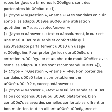
robes longues ou kimonos lu00e9gers sont des
partenaires idu00e9aux. »}},
{« @type »: »Question », »name »: »Les sandales en cuir
sont-elles adaptu00e9es u00e0 une utilisation
quotidienne ? », »acceptedAnswer »:
{« @type »: »Answer », »text »: »Absolument, le cuir est
une matiu00e8re durable et confortable qui
su2019adapte parfaitement u00e0 un usage
ru00e9gulier. Pour prolonger leur duru00e9e, un
entretien ru00e9gulier et un choix de modu00e8les avec
semelles adaptu00e9es sont recommandu00e9s. »}},
{« @type »: »Question », »name »: »Peut-on porter des
sandales u00e0 talons confortablement en
u00e9tu00e9 ? », »acceptedAnswer »:
{« @type »: »Answer », »text »: »Oui, les sandales u00e0
talons compensu00e9s ou u00e0 plateforme, bien
conu00e7ues avec des semelles confortables, offrent un
bon maintien tout en alliant u00e9lu00e9gance et