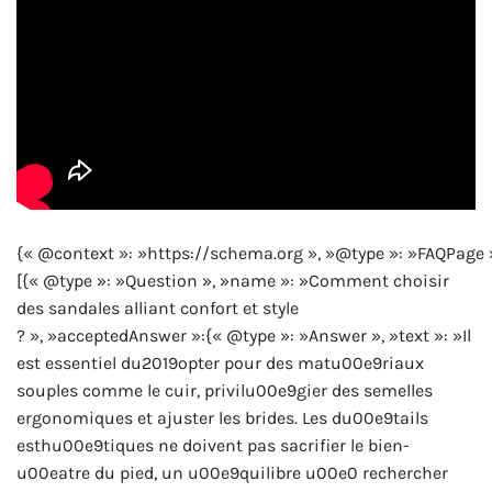
{« @context »: »https://schema.org », »@type »: »FAQPage 
[{« @type »: »Question », »name »: »Comment choisir
des sandales alliant confort et style
? », »acceptedAnswer »:{« @type »: »Answer », »text »: »Il
est essentiel du2019opter pour des matu00e9riaux
souples comme le cuir, privilu00e9gier des semelles
ergonomiques et ajuster les brides. Les du00e9tails
esthu00e9tiques ne doivent pas sacrifier le bien-
u00eatre du pied, un u00e9quilibre u00e0 rechercher