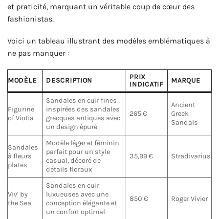
et praticité, marquant un véritable coup de cœur des
fashionistas.
Voici un tableau illustrant des modèles emblématiques à
ne pas manquer :
PRIX
MODÈLE
DESCRIPTION
MARQUE
INDICATIF
Sandales en cuir fines
Ancient
Figurine
inspirées des sandales
265 €
Greek
of Viotia
grecques antiques avec
Sandals
un design épuré
Modèle léger et féminin
Sandales
parfait pour un style
à fleurs
35,99 €
Stradivarius
casual, décoré de
plates
détails floraux
Sandales en cuir
Viv’ by
luxueuses avec une
850 €
Roger Vivier
the Sea
conception élégante et
un confort optimal