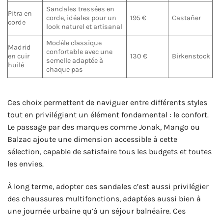
Sandales tressées en
Pitra en
corde, idéales pour un
195 €
Castañer
corde
look naturel et artisanal
Modèle classique
Madrid
confortable avec une
en cuir
130 €
Birkenstock
semelle adaptée à
huilé
chaque pas
Ces choix permettent de naviguer entre différents styles
tout en privilégiant un élément fondamental : le confort.
Le passage par des marques comme Jonak, Mango ou
Balzac ajoute une dimension accessible à cette
sélection, capable de satisfaire tous les budgets et toutes
les envies.
À long terme, adopter ces sandales c’est aussi privilégier
des chaussures multifonctions, adaptées aussi bien à
une journée urbaine qu’à un séjour balnéaire. Ces